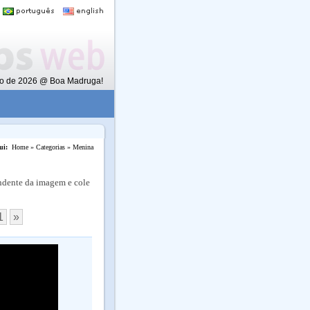
sto de 2026 @ Boa Madruga!
ui:
Home »
Categorias »
Menina
ndente da imagem e cole
1
»