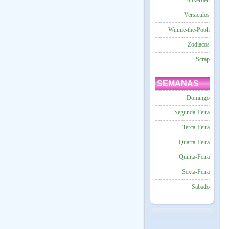
Tinkerbell
Versiculos
Winnie-the-Pooh
Zodiacos
Scrap
SEMANAS
Domingo
Segunda-Feira
Terca-Feira
Quarta-Feira
Quinta-Feira
Sexta-Feira
Sabado