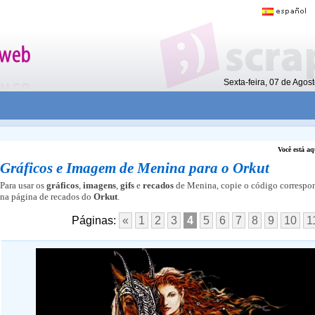
Sexta-feira, 07 de Ago
Você está aq
Gráficos e Imagem de Menina para o Orkut
Para usar os
gráficos
,
imagens
,
gifs
e
recados
de Menina, copie o código correspo
na página de recados do
Orkut
.
Páginas:
«
1
2
3
4
5
6
7
8
9
10
1