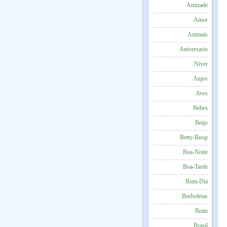
Amizade
Amor
Animais
Aniversario
Niver
Anjos
Aves
Bebes
Beijo
Betty-Boop
Boa-Noite
Boa-Tarde
Bom-Dia
Borboletas
Bratz
Brasil