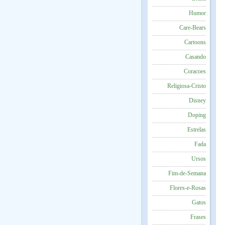
Humor
Care-Bears
Cartoons
Casando
Coracoes
Religiosa-Cristo
Disney
Doping
Estrelas
Fada
Ursos
Fim-de-Semana
Flores-e-Rosas
Gatos
Frases